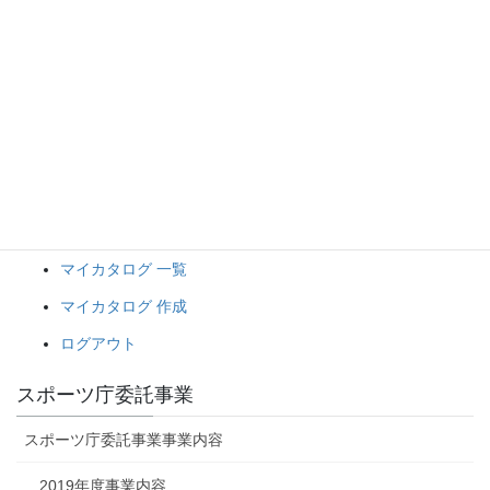
新着 教材
教材 検索
カタログ登録教材ランキング
メンバー用メニュー
研究協力メンバー情報更新
退会申請
マイカタログ 一覧
マイカタログ 作成
ログアウト
スポーツ庁委託事業
スポーツ庁委託事業事業内容
2019年度事業内容