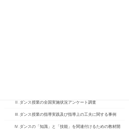
2020年度事業内容
2021年度事業内容
スポーツ庁委託事業成果報告
2019年度
スポーツ庁武道等指導充実・資質向上支援事業「ダンス指
導成果の検証」成果報告書（全ページ）
成果報告会
Ⅰ.委託事業の内容
Ⅱ.ダンス授業の全国実施状況アンケート調査
Ⅲ.ダンス授業の指導実践及び指導上の工夫に関する事例
Ⅳ.ダンスの「知識」と「技能」を関連付けるための教材開