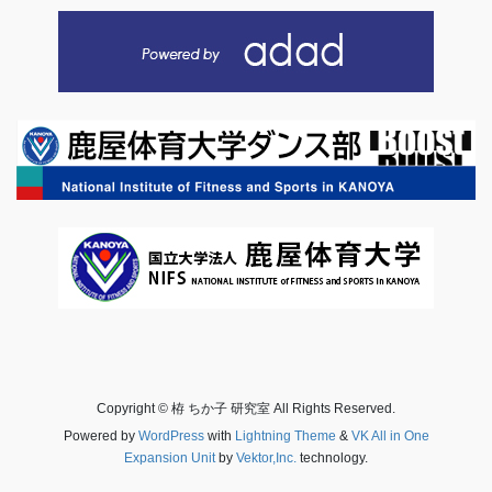
Copyright © 栫 ちか子 研究室 All Rights Reserved.
Powered by
WordPress
with
Lightning Theme
&
VK All in One
Expansion Unit
by
Vektor,Inc.
technology.