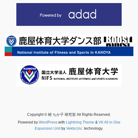
Copyright © 栫 ちか子 研究室 All Rights Reserved.
Powered by
WordPress
with
Lightning Theme
&
VK All in One
Expansion Unit
by
Vektor,Inc.
technology.