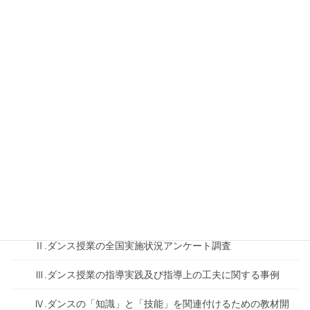
2020年度事業内容
2021年度事業内容
スポーツ庁委託事業成果報告
2019年度
スポーツ庁武道等指導充実・資質向上支援事業「ダンス指
導成果の検証」成果報告書（全ページ）
成果報告会
Ⅰ.委託事業の内容
Ⅱ.ダンス授業の全国実施状況アンケート調査
Ⅲ.ダンス授業の指導実践及び指導上の工夫に関する事例
Ⅳ.ダンスの「知識」と「技能」を関連付けるための教材開